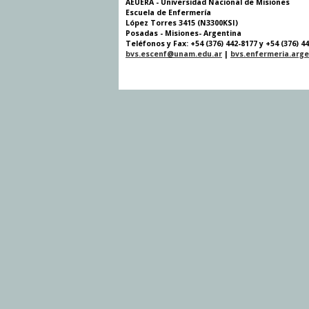
AEUERA - Universidad Nacional de Misiones
Escuela de Enfermería
López Torres 3415 (N3300KSI)
Posadas - Misiones- Argentina
Teléfonos y Fax: +54 (376) 442-8177 y +54 (376) 4
bvs.escenf@unam.edu.ar
|
bvs.enfermeria.arg