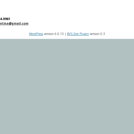
44-0961
entina@gmail.com
WordPress
version 6.0.13 |
BVS-Site Plugin
version 0.3